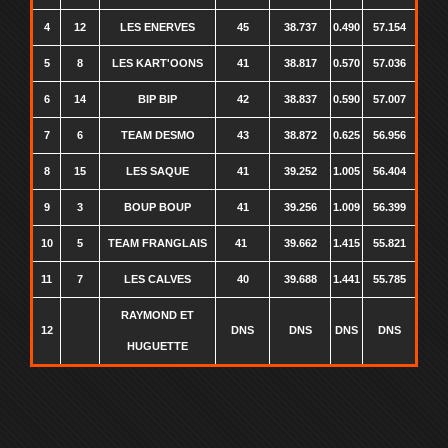
4
12
LES ENERVES
45
38.737
0.490
57.154
5
8
LES KART'OONS
41
38.817
0.570
57.036
6
14
BIP BIP
42
38.837
0.590
57.007
7
6
TEAM DESMO
43
38.872
0.625
56.956
8
15
LES SAQUE
41
39.252
1.005
56.404
9
3
BOUP BOUP
41
39.256
1.009
56.399
10
5
TEAM FRANGLAIS
41
39.662
1.415
55.821
11
7
LES CALVES
40
39.688
1.441
55.785
RAYMOND ET
12
DNS
DNS
DNS
DNS
HUGUETTE