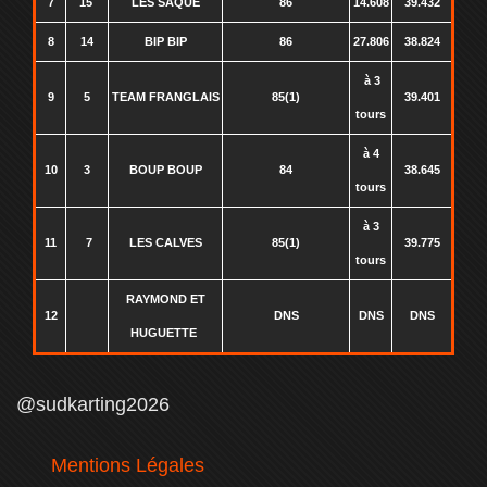
7
15
LES SAQUE
86
14.608
39.432
8
14
BIP BIP
86
27.806
38.824
à 3
9
5
TEAM FRANGLAIS
85(1)
39.401
tours
à 4
10
3
BOUP BOUP
84
38.645
tours
à 3
11
7
LES CALVES
85(1)
39.775
tours
RAYMOND ET
12
DNS
DNS
DNS
HUGUETTE
@sudkarting2026
Mentions Légales