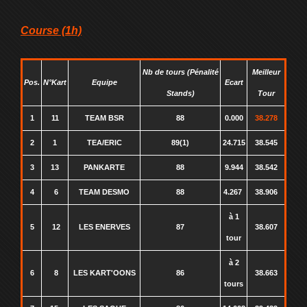
Course (1h)
Nb de tours (Pénalité
Meilleur
Pos.
N°Kart
Equipe
Ecart
Stands)
Tour
1
11
TEAM BSR
88
0.000
38.278
2
1
TEA/ERIC
89(1)
24.715
38.545
3
13
PANKARTE
88
9.944
38.542
4
6
TEAM DESMO
88
4.267
38.906
à 1
5
12
LES ENERVES
87
38.607
tour
à 2
6
8
LES KART'OONS
86
38.663
tours