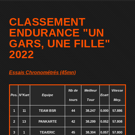
CLASSEMENT
ENDURANCE "UN
GARS, UNE FILLE"
2022
Essais Chronométrés (45mn)
Nb de
Meilleur
Vitesse
Pos.
N°Kart
Equipe
Ecart
tours
Tour
Moy.
1
11
TEAM BSR
44
38.247
0.000
57.886
2
13
PANKARTE
42
38.299
0.052
57.808
3
1
TEA/ERIC
45
38.304
0.057
57.800